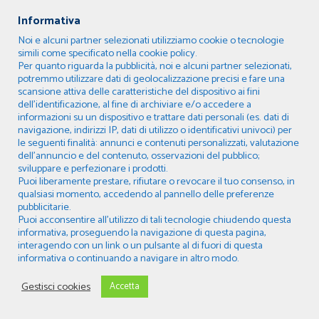
scelti dal Cliente, opportunamente
Informativa
distinte e dettagliate.
Noi e alcuni partner selezionati utilizziamo cookie o tecnologie
6.2. In caso di errore materiale
simili come specificato nella cookie policy.
nell’indicazione del prezzo, il quale
Per quanto riguarda la pubblicità, noi e alcuni partner selezionati,
potremmo utilizzare dati di geolocalizzazione precisi e fare una
risulti manifestamente irrisorio rispetto
scansione attiva delle caratteristiche del dispositivo ai fini
al valore del Bene, il Venditore avrà
dell’identificazione, al fine di archiviare e/o accedere a
diritto di rettificare lo stesso prima
informazioni su un dispositivo e trattare dati personali (es. dati di
navigazione, indirizzi IP, dati di utilizzo o identificativi univoci) per
della consegna del Bene. Qualora il
le seguenti finalità: annunci e contenuti personalizzati, valutazione
Cliente comunichi di non accettare di
dell’annuncio e del contenuto, osservazioni del pubblico;
corrispondere il prezzo rettificato, il
sviluppare e perfezionare i prodotti.
Puoi liberamente prestare, rifiutare o revocare il tuo consenso, in
contratto di vendita si intenderà risolto
qualsiasi momento, accedendo al pannello delle preferenze
e il prezzo, ove già versato, verrà
pubblicitarie.
restituito al Cliente.
Puoi acconsentire all’utilizzo di tali tecnologie chiudendo questa
informativa, proseguendo la navigazione di questa pagina,
6.3. Per effettuare il pagamento del
interagendo con un link o un pulsante al di fuori di questa
prezzo complessivo dell’Ordine il
informativa o continuando a navigare in altro modo.
Cliente potrà selezionare, in fase di
compilazione dell’Ordine, uno tra i
Gestisci cookies
Accetta
seguenti sistemi scelti dal Venditore:
bonifico bancario (codice IBAN indicato