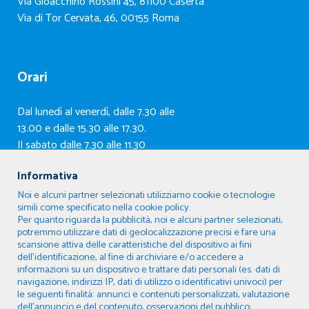
Via Gioacchino Rossini 45, 81100 Caserta
Via di Tor Cervata, 46, 00155 Roma
Orari
Dal lunedì al venerdì, dalle 7.30 alle
13.00 e dalle 15.30 alle 17.30.
Il sabato dalle 7.30 alle 11.30
Informativa
Condizioni
Noi e alcuni partner selezionati utilizziamo cookie o tecnologie
simili come specificato nella cookie policy.
Condizioni d’uso del sito e trattamento dati
Per quanto riguarda la pubblicità, noi e alcuni partner selezionati,
potremmo utilizzare dati di geolocalizzazione precisi e fare una
Condizioni generali di vendita
scansione attiva delle caratteristiche del dispositivo ai fini
Privacy Policy
dell’identificazione, al fine di archiviare e/o accedere a
informazioni su un dispositivo e trattare dati personali (es. dati di
Copyright
navigazione, indirizzi IP, dati di utilizzo o identificativi univoci) per
le seguenti finalità: annunci e contenuti personalizzati, valutazione
dell’annuncio e del contenuto, osservazioni del pubblico;